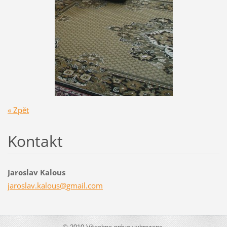
« Zpět
Kontakt
Jaroslav Kalous
jaroslav
.kalous@
gmail.co
m