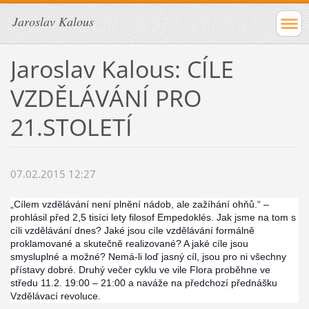
Jaroslav Kalous
Jaroslav Kalous: CÍLE
VZDĚLÁVÁNÍ PRO
21.STOLETÍ
07.02.2015 12:27
„Cílem vzdělávání není plnění nádob, ale zažíhání ohňů.“ –
prohlásil před 2,5 tisíci lety filosof Empedoklés. Jak jsme na tom s
cíli vzdělávání dnes? Jaké jsou cíle vzdělávání formálně
proklamované a skutečně realizované? A jaké cíle jsou
smysluplné a možné? Nemá-li loď jasný cíl, jsou pro ni všechny
přístavy dobré. Druhý večer cyklu ve vile Flora proběhne ve
středu 11.2. 19:00 – 21:00 a naváže na předchozí přednášku
Vzdělávací revoluce.